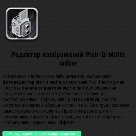
Редактор изображений Pixlr-O-Matic
online
Интересный и полезный онлайн редактор изображений
фоторедактор pixlr o matic
, от компании Pixlr. Несмотря на
простоту
онлайн редактора pixlr o matic
, изображения
получаемые на выходе смотрятся очень стильно и
профессионально. Сервис,
pixlr o matic онлайн
, прост и
интуитивно понятен в обращении так ,что вы без труда сможете
самостоятельно его освоить. Просто загрузите фото и
поэкспериментируйте с фильтрами, для того чтобы придать
изображению, нужные вам, эффекты.
Назад
Вернуться к странице сервисов