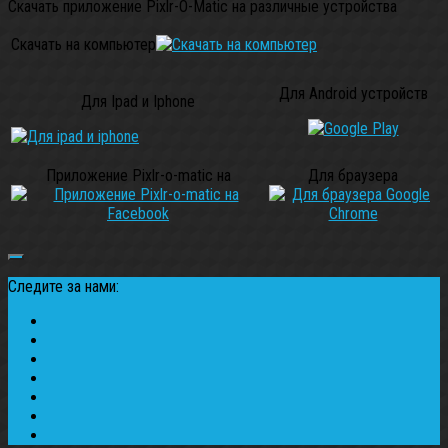
Скачать приложение Pixlr-O-Matic на различные устройства
Скачать на компьютер
Для Android устройств
Для Ipad и Iphone
Приложение Pixlr-o-matic на
Для браузера
Следите за нами: