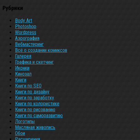
Рубрики
Body Art
Photoshop
Wordpress
Аэрография
Вебмастеринг
Всё о создании комиксов
Галерея
Графика и скетчинг
Иконки
Кинозал
Книги
Книги по SEO
Книги по дизайну
Книги по заработку
Книги по колористике
Книги по рисованию
Книги по саморазвитию
Логотипы
Масляная живопись
Обои
Расширения