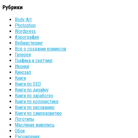
Рубрики
Body Art
Photoshop
Wordpress
Аэрография
Вебмастеринг
Всё о создании комиксов
Галерея
Графика и скетчинг
Иконки
Кинозал
Книги
Книги по SEO
Книги по дизайну
Книги по заработку
Книги по колористике
Книги по рисованию
Книги по саморазвитию
Логотипы
Масляная живопись
Обои
Расширения