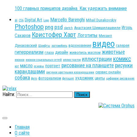
100 главных принципов дизайна. Как удержать внимание
Marcello Barenghi
Digital Art
ai
Mihail Dunakovskiy
CS6
Logo
Photoshop
png
psd
Игорь
Анастасия Шимшилашвили
sketch
Кристофер Харт
Логотипы
Сахаров
Михаил
видео
Дунаковский
вдохновение
галерея
Шрифты
автомобиль
животные
гиперреализм
дизайн
глаза
живопись маслом
комикс
иллюстрации
иконки
иконки социальных сетей
иллюстратор
рисование на планшете
рисунки
масло
портрет
кот
основы
карандашами
сервис онлайн
рисунки цветными карандашами
собака
художник
фотореализм
цветы
фото
фотошоп
цифровое рисование
Найти:
Главная
О сайте