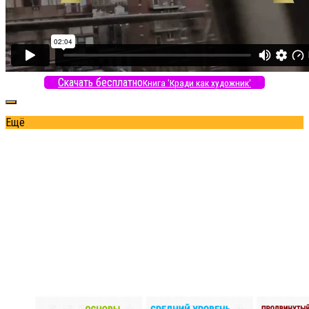
Скачать бесплатно
Книга 'Кради как художник'
Ещё