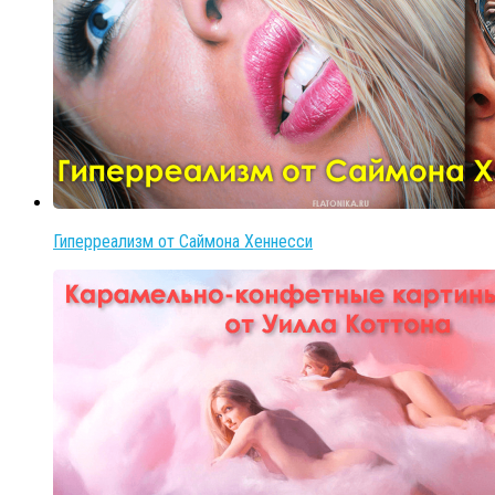
Гиперреализм от Саймона Хеннесси