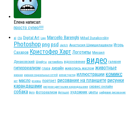
Елена написал:
просто супер!!!!
Marcello Barenghi
Digital Art
ai
Mihail Dunakovskiy
CS6
Logo
Photoshop
png
psd
Игорь
Анастасия Шимшилашвили
sketch
Кристофер Харт
Логотипы
Сахаров
Михаил
видео
Дунаковский
вдохновение
галерея
Шрифты
автомобиль
животные
гиперреализм
дизайн
глаза
живопись маслом
комикс
иллюстрации
иконки
иконки социальных сетей
иллюстратор
рисование на планшете
рисунки
масло
портрет
кот
основы
карандашами
сервис онлайн
рисунки цветными карандашами
собака
художник
фотореализм
цветы
фото
фотошоп
цифровое рисование