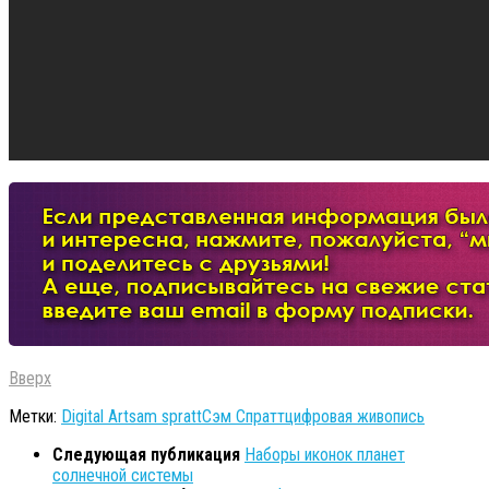
Вверх
Метки:
Digital Art
sam spratt
Сэм Спратт
цифровая живопись
Следующая публикация
Наборы иконок планет
солнечной системы