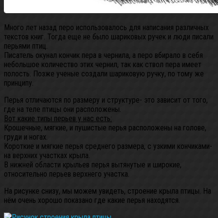
Много лет назад перо использовалось для написания различных
текстов книг. Тогда еще не было шариковых ручек и люди писали
перьями птиц.
Писатель окунал кончик пера в чернила, а перо вбирало в себя
небольшое количество этих чернил, так как ствол пера имеет
полость. Позже ученые создали шариковую ручку, по тому же
принципу.
Перья отличаются по размеру и структуре- это зависит от того,
где на теле птицы они расположены.
Вот какие типы перьев у нас есть:
Крошечные, мягкие, и пушистые перья расположены на голове,
груди и ногах.
Короткие и мягкие перья среднего размера, с узкими кончиками-
на верхних участках крыла.
В нижней области крыльев перья вытянутые и широкие,
относительно перьев верхнего участка.
На рисунке снизу, мы можем увидеть, строение крыла птицы. На
нём очень хорошо показано где какие перья находятся.