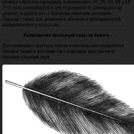
резинка и простые карандаши, я рекомендую 2H, 2B, HB, 4B, и 6B.
Этот урок рекомендуется для художников от двенадцати до
девяноста девяти лет, с базовыми навыками рисования.
Подходит также для домашнего обучения и преподавателей
изобразительного искусства.
Размещение пропорций совы на бумаге.
Для понимания структуры перьев и крыльев, нам понадобятся
базовые знания в анатомии. На следующих двух рисунках
показано строение пера.