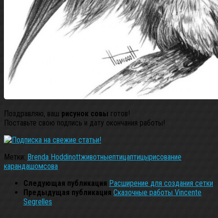
Поздравляю, ваш
рисунок совы
готов!
Поставьте свою подпись и дату окончания работы!
Метки:
Brenda Hoddinott
животные
птица
птицы
рисование
карандашом
сова
Следующая публикация
Расширение для создания сетки
Предыдущая публикация
Сказочные работы Vincente
Segrelles