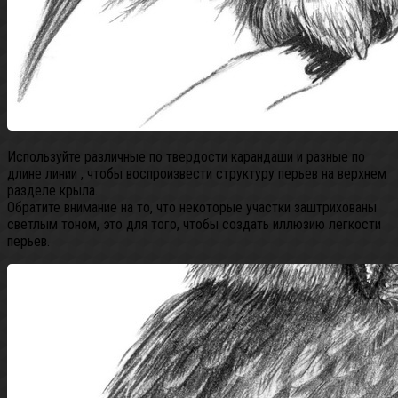
Используйте различные по твердости карандаши и разные по
длине линии , чтобы воспроизвести структуру перьев на верхнем
разделе крыла.
Обратите внимание на то, что некоторые участки заштрихованы
светлым тоном, это для того, чтобы создать иллюзию легкости
перьев.