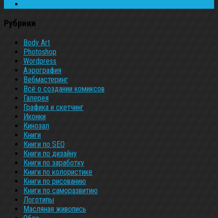
Рубрики
Body Art
Photoshop
Wordpress
Аэрография
Вебмастеринг
Всё о создании комиксов
Галерея
Графика и скетчинг
Иконки
Кинозал
Книги
Книги по SEO
Книги по дизайну
Книги по заработку
Книги по колористике
Книги по рисованию
Книги по саморазвитию
Логотипы
Масляная живопись