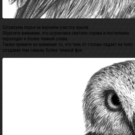
Штрихуем перья на верхнем участке крыла.
Обратите внимание, что штриховка светлее справа и постепенно
переходит к более темной слева.
Также примите во внимание то, что тень от головы падает на тело
создавая тем самым, более темный фон.