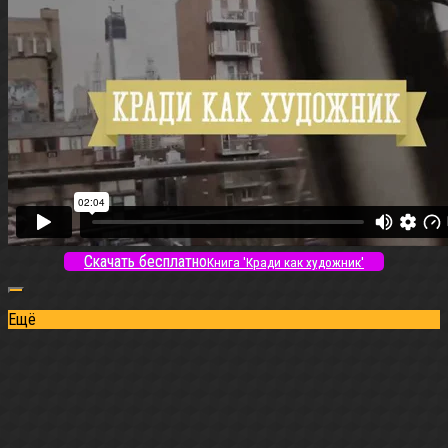
Скачать бесплатно
Книга 'Кради как художник'
Ещё