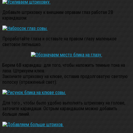
Добавьте штриховку к внешним оправам глаз работая 2B
карандашом.
Проработайте глаза и оставьте на правом глазу маленькое
световое пятнышко.
Берем 6B карандаш для того, чтобы наложить темные тона на
лаза. Штрихуем клюв.
Закончите штриховку на клюве, оставив продолговатую светлую
полоску (отраженный свет).
Для того , чтобы было удобно выполнять штриховку на голове,
заточите карандаши. Острым карандашом можно добавить
больше линий.