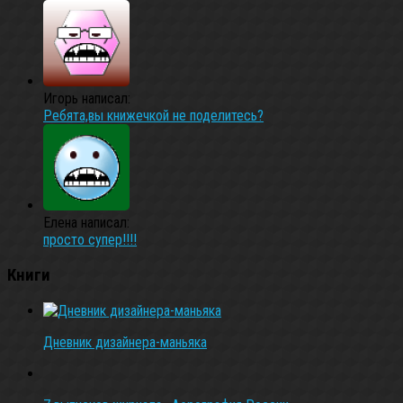
Игорь написал:
Ребята,вы книжечкой не поделитесь?
Елена написал:
просто супер!!!!
Книги
Дневник дизайнера-маньяка