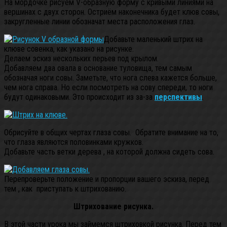
На мордочке рисуем V-образную форму с кривыми линиями на
вершинах с двух сторон. Остриём наконечника будет клюв совы,
закругленные линии обозначат места расположения глаз.
Добавьте маленький штрих на
клюве совенка, как указано на рисунке.
Делаем эскиз нескольких перьев под крылом.
Добавляем два овала в основание туловища, тем самым
обозначая ноги совы. Заметьте, что нога слева кажется больше,
чем нога справа. Но если посмотреть на сову спереди, то ноги
будут одинаковыми. Это происходит из за-за
перспективы
.
Обрисуйте в общих чертах глаза совы. Обратите внимание на то,
что глаза являются половинками кружков.
Добавьте часть ветки дерева , на которой должна сидеть сова.
Перепроверьте положение и пропорции вашего эскиза, перед
тем , как приступать к штрихованию.
Штрихование рисунка.
В этой части урока мы займемся штриховкой рисунка. Перед тем