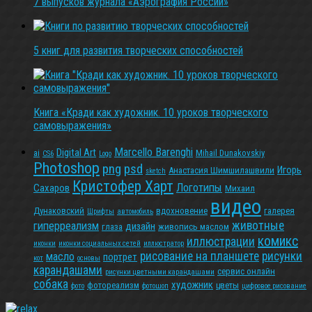
7 выпусков журнала «Аэрография России»
5 книг для развития творческих способностей
Книга «Кради как художник. 10 уроков творческого
самовыражения»
Marcello Barenghi
Digital Art
ai
Mihail Dunakovskiy
CS6
Logo
Photoshop
png
psd
Игорь
Анастасия Шимшилашвили
sketch
Кристофер Харт
Логотипы
Сахаров
Михаил
видео
Дунаковский
вдохновение
галерея
Шрифты
автомобиль
животные
гиперреализм
дизайн
глаза
живопись маслом
комикс
иллюстрации
иконки
иконки социальных сетей
иллюстратор
рисование на планшете
рисунки
масло
портрет
кот
основы
карандашами
сервис онлайн
рисунки цветными карандашами
собака
художник
фотореализм
цветы
фото
фотошоп
цифровое рисование