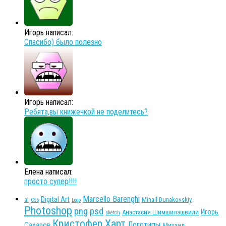
Игорь написал:
Спасибо) было полезно
Игорь написал:
Ребята,вы книжечкой не поделитесь?
Елена написал:
просто супер!!!!
Marcello Barenghi
Digital Art
ai
Mihail Dunakovskiy
CS6
Logo
Photoshop
png
psd
Игорь
Анастасия Шимшилашвили
sketch
Кристофер Харт
Логотипы
Сахаров
Михаил