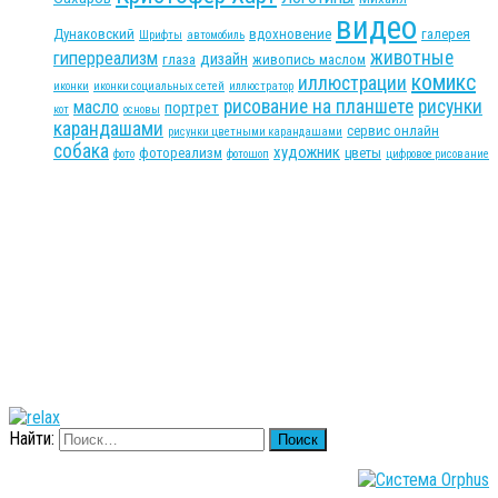
видео
Дунаковский
вдохновение
галерея
Шрифты
автомобиль
животные
гиперреализм
дизайн
глаза
живопись маслом
комикс
иллюстрации
иконки
иконки социальных сетей
иллюстратор
рисование на планшете
рисунки
масло
портрет
кот
основы
карандашами
сервис онлайн
рисунки цветными карандашами
собака
художник
фотореализм
цветы
фото
фотошоп
цифровое рисование
Найти: